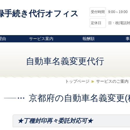
録手続き代行オフィス
受付時間
9:00～19:00
定休日
日・祝(電話対
理由
サービス案内
報酬額
事
自動車名義変更代行
トップページ
サービスのご案内
京都府の自動車名義変更(
★丁種封印再々委託対応可★