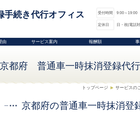
録手続き代行オフィス
受付時間
9:00～19:00
定休日
日・祝(電話対
理由
サービス案内
報酬額
事
京都府 普通車一時抹消登録代
トップページ
サービスの
京都府の普通車一時抹消登録